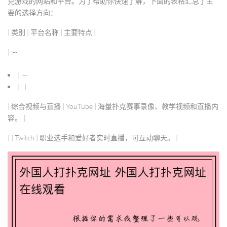
克游戏的网站和平台。为了帮助你快速了解，下面的表格汇总了主
要的选择方向：
| 类别 | 平台名称 | 主要特点 |
| :--
| :--
| : |
|
综合视频与直播
|
YouTube
| 海量扑克赛事录像、教学视频和直播内
容。 |
| |
Twitch
| 职业选手和爱好者实时直播，可互动聊天。 |