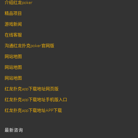
介绍红龙poker
精品项目
游戏新闻
在线客服
沟通红龙扑克poker官网版
网站地图
网站地图
网站地图
红龙扑克app下载地址网页版
红龙扑克app下载地址手机版入口
红龙扑克app下载地址APP下载
最新咨询