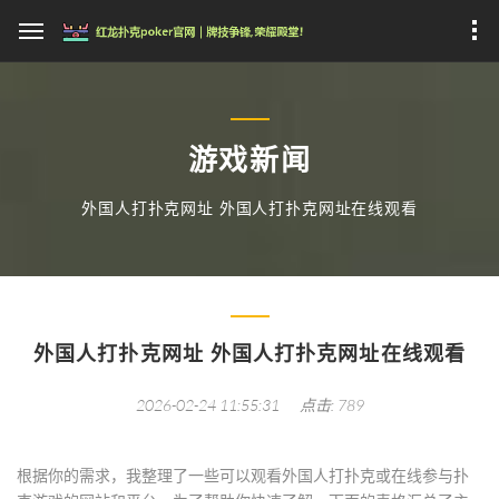
游戏新闻
外国人打扑克网址 外国人打扑克网址在线观看
外国人打扑克网址 外国人打扑克网址在线观看
2026-02-24 11:55:31
点击: 789
根据你的需求，我整理了一些可以观看外国人打扑克或在线参与扑