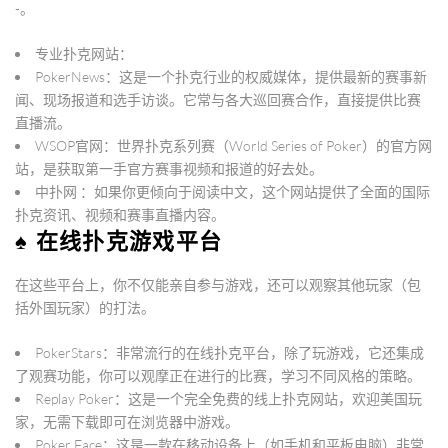
-。
专业扑克网站
：
PokerNews
：这是一个扑克行业的权威媒体，提供最新的
赛事新
闻、现场报道和选手访谈
。它常与各大巡回赛合作，直接提供比赛
直播流。
WSOP官网
：世界扑克系列赛（World Series of Poker）的官方网
站，是获取
第一手官方赛事视频和报道
的好去处。
中扑网
：如果你更倾向于阅读中文，这个网站提供了全面的
国际
扑克资讯、视频和赛事直播内容
。
♠️ 在线扑克游戏平台
在这些平台上，你不仅能亲自参与游戏，还可以
观察其他玩家（包
括外国玩家）的打法
。
PokerStars
：非常流行的在线扑克平台，除了玩游戏，它还集成
了
观赛功能
，你可以观摩正在进行的比赛，学习不同风格的策略。
Replay Poker
：这是一个
完全免费
的线上扑克网站，欢迎美国玩
家，无需下载即可在浏览器中游戏。
Poker Face
：这是一款在移动设备上（如手机和平板电脑）非常