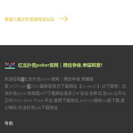
奇迹三雄之扑克游戏怎么玩
欢迎莅临▓红龙扑克poker官网｜牌技争锋,荣耀殿
堂!dr09.com▓2026最新版官方下载网址【wyyex.cn】以下简称：红
龙扑克poker官网版APP下载网址是多少✔全站,全称:红龙app,公平公
正的Short Deck Poker平台,官网下载地址,android版和ios版下载,放
心畅玩!红龙扑克app下载地址
导航