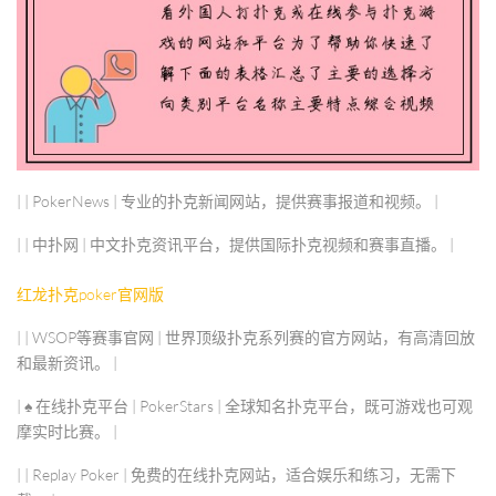
| |
PokerNews
| 专业的扑克新闻网站，提供赛事报道和视频。 |
| |
中扑网
| 中文扑克资讯平台，提供国际扑克视频和赛事直播。 |
红龙扑克poker官网版
| |
WSOP等赛事官网
| 世界顶级扑克系列赛的官方网站，有高清回放
和最新资讯。 |
| ♠️
在线扑克平台
|
PokerStars
| 全球知名扑克平台，既可游戏也可观
摩实时比赛。 |
| |
Replay Poker
| 免费的在线扑克网站，适合娱乐和练习，无需下