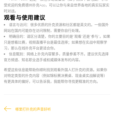
受欢迎的
免费德州扑克App
，可以让你与来自世界各地的真实玩家实
时对战。
观看与使用建议
语言与访问
：很多优质的扑克资源和社区都是英文的。一些国外
网站在国内可能存在访问限制，需要你自行处理。
明确目的
：请区分清楚，你的主要目的是“观看”还是“参与”。如果
只是想看比赛，视频直播平台是最佳选择；如果想在实战中观察学
习，那么在线扑克平台更适合你。
信息甄别
：网络上扑克内容繁多，质量参差不齐。建议优先选择
官方频道、知名职业选手或权威媒体发布的内容。
希望这些信息能帮助你顺利找到观看外国人打扑克的资源。如果你
对特定类型的扑克内容（例如锦标赛决赛桌、现金桌实战解说等）
有更具体的偏好，可以告诉我，我能帮你寻找更精准的方向。
哪里打扑克的声音好听