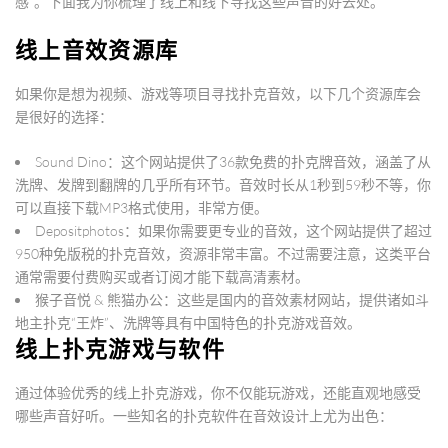
感”
。下面我为你梳理了线上和线下寻找这些声音的好去处。
线上音效资源库
如果你是想为视频、游戏等项目寻找扑克音效，以下几个资源库会
是很好的选择：
Sound Dino
：这个网站提供了
36款免费的扑克牌音效
，涵盖了从
洗牌、发牌到翻牌
的几乎所有环节。音效时长从1秒到59秒不等，你
可以直接下载MP3格式使用，非常方便。
Depositphotos
：如果你需要更专业的音效，这个网站提供了
超过
950种免版税的扑克音效
，资源非常丰富。不过需要注意，这类平台
通常需要付费购买或者订阅才能下载高清素材。
猴子音悦 & 熊猫办公
：这些是国内的音效素材网站，提供诸如
斗
地主扑克“王炸”
、
洗牌
等具有中国特色的扑克游戏音效。
线上扑克游戏与软件
通过体验优秀的线上扑克游戏，你不仅能玩游戏，还能直观地感受
哪些声音好听。一些知名的扑克软件在音效设计上尤为出色：