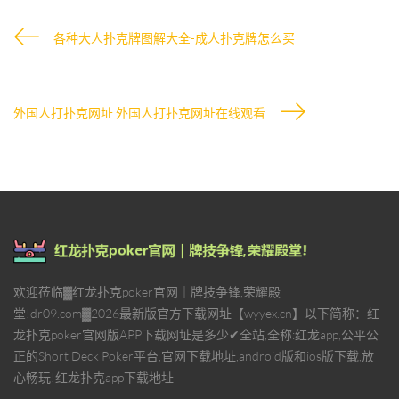
各种大人扑克牌图解大全-成人扑克牌怎么买
外国人打扑克网址 外国人打扑克网址在线观看
欢迎莅临▓红龙扑克poker官网｜牌技争锋,荣耀殿
堂!dr09.com▓2026最新版官方下载网址【wyyex.cn】以下简称：红
龙扑克poker官网版APP下载网址是多少✔全站,全称:红龙app,公平公
正的Short Deck Poker平台,官网下载地址,android版和ios版下载,放
心畅玩!红龙扑克app下载地址